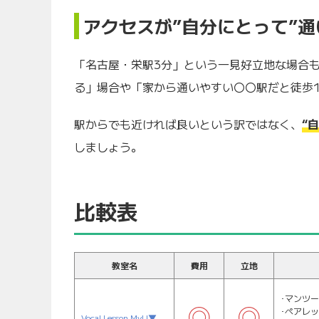
アクセスが”自分にとって”
「名古屋・栄駅3分」という一見好立地な場合
る」場合や「家から通いやすい〇〇駅だと徒歩
駅からでも近ければ良いという訳ではなく、
“
しましょう。
比較表
教室名
費用
立地
･マンツ
･ペアレ
Vocal Lesson MyU▼