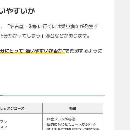
通いやすいか
も、「名古屋・栄駅に行くには乗り換えが発生す
15分かかってしまう」場合などがあります。
自分にとって”通いやすいか否か”
を確認するように
レッスンコース
特徴
･料金プランが明確
ーマン
･目的に合わせてコースが選べる
ッスン
･音大出身や現役歌手など講師が多